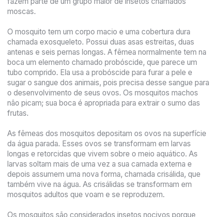
fazem parte de um grupo maior de insetos chamados
moscas.
O mosquito tem um corpo macio e uma cobertura dura
chamada exosqueleto. Possui duas asas estreitas, duas
antenas e seis pernas longas. A fêmea normalmente tem na
boca um elemento chamado probóscide, que parece um
tubo comprido. Ela usa a probóscide para furar a pele e
sugar o sangue dos animais, pois precisa desse sangue para
o desenvolvimento de seus ovos. Os mosquitos machos
não picam; sua boca é apropriada para extrair o sumo das
frutas.
As fêmeas dos mosquitos depositam os ovos na superfície
da água parada. Esses ovos se transformam em larvas
longas e retorcidas que vivem sobre o meio aquático. As
larvas soltam mais de uma vez a sua camada externa e
depois assumem uma nova forma, chamada crisálida, que
também vive na água. As crisálidas se transformam em
mosquitos adultos que voam e se reproduzem.
Os mosquitos são considerados insetos nocivos porque