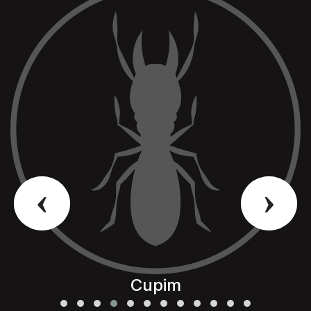
‹
›
Cupim