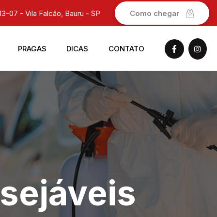
13-07 - Vila Falcão, Bauru - SP
Como chegar
PRAGAS
DICAS
CONTATO
esejáveis