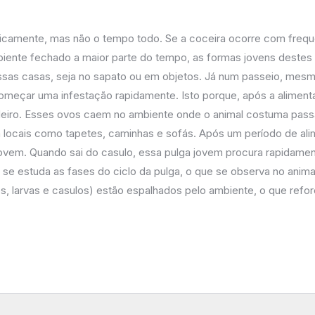
amente, mas não o tempo todo. Se a coceira ocorre com frequên
nte fechado a maior parte do tempo, as formas jovens destes p
ossas casas, seja no sapato ou em objetos. Já num passeio, mesm
 começar uma infestação rapidamente. Isto porque, após a alimen
eiro. Esses ovos caem no ambiente onde o animal costuma passa
m locais como tapetes, caminhas e sofás. Após um período de al
em. Quando sai do casulo, essa pulga jovem procura rapidamente 
 se estuda as fases do ciclo da pulga, o que se observa no ani
s, larvas e casulos) estão espalhados pelo ambiente, o que refo