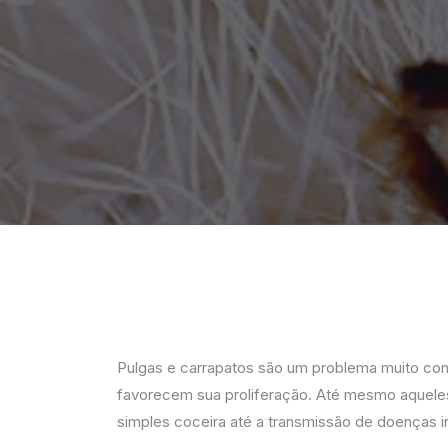
Pulgas e carrapatos são um problema muito com
favorecem sua proliferação. Até mesmo aquele
simples coceira até a transmissão de doenças i